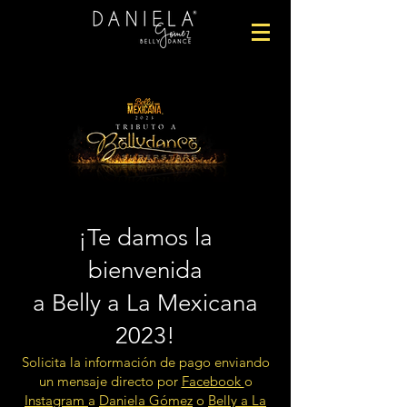
¡Te damos la
bienvenida
a Belly a La Mexi
cana
2023!
Solicita la información de pago enviando
un mensaje directo por
Facebook
o
Instagram
a
Daniela Gómez
o
Belly a La