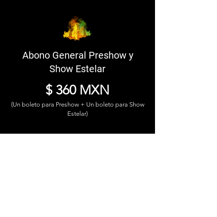
Abono General Preshow y
Show Estelar
$ 360 MXN
(Un boleto para Preshow + Un boleto para Show
Estelar)
* Niños mayores a 3 años SI pagan boleto